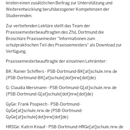
leisten einen zusätzlichen Beitrag zur Unterstützung und
Weiterentwicklung berufsbezogener Kompetenzen der
Studierenden.
Zur vertiefenden Lektüre stellt das Team der
Praxissemesterbeauftragten des ZfsL Dortmund die
Broschüre Praxissemester "Informationen zum
schulpraktischen Teil des Praxissemesters" als Download zur
Verfügung.
Praxissemesterbeauftragte der einzelnen Lehrämter:
BK: Rainer Schiffers -
PSB-Dortmund-BK
[at]
schule.nrw.de
(PSB-Dortmund-BK[at]schule[dot]nrw[dot]de)
G: Claudia Mersmann -
PSB-Dortmund-G
[at]
schule.nrw.de
(PSB-Dortmund-G[at]schule[dot]nrw[dot]de)
GyGe: Frank Pospiech -
PSB-Dortmund-
GyGe
[at]
schule.nrw.de
(PSB-Dortmund-
GyGe[at]schule[dot]nrw[dot]de)
HRSGe: Katrin Knauf -
PSB-Dortmund-HRGe
[at]
schule.nrw.de