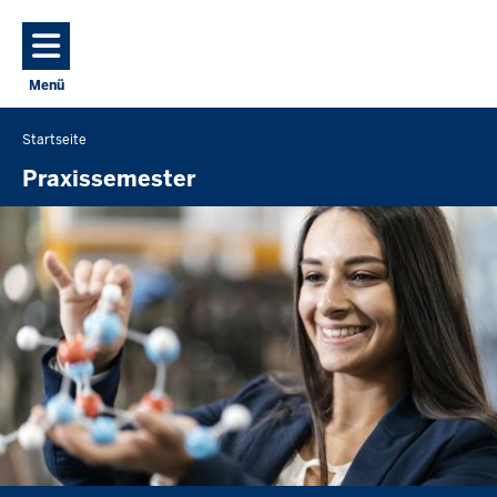
Direkt zum Inhalt
Menü
Navigation aktivieren/deaktivieren: Hauptmenü
Startseite
Sie
befinden
Praxissemester
sich
hier