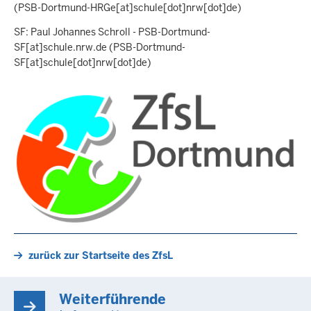
(PSB-Dortmund-HRGe[at]schule[dot]nrw[dot]de)
SF: Paul Johannes Schroll -
PSB-Dortmund-
SF
[at]
schule.nrw.de
(PSB-Dortmund-
SF[at]schule[dot]nrw[dot]de)
zurück zur Startseite des ZfsL
Weiterführende