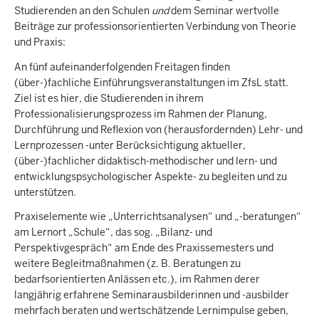
Studierenden an den Schulen
und
dem Seminar wertvolle
Beiträge zur professionsorientierten Verbindung von Theorie
und Praxis:
An fünf aufeinanderfolgenden Freitagen finden
(über-)fachliche Einführungsveranstaltungen im ZfsL statt.
Ziel ist es hier, die Studierenden in ihrem
Professionalisierungsprozess im Rahmen der Planung,
Durchführung und Reflexion von (herausfordernden) Lehr- und
Lernprozessen -unter Berücksichtigung aktueller,
(über-)fachlicher didaktisch-methodischer und lern- und
entwicklungspsychologischer Aspekte- zu begleiten und zu
unterstützen.
Praxiselemente wie „Unterrichtsanalysen“ und „-beratungen“
am Lernort „Schule“, das sog. „Bilanz- und
Perspektivgespräch“ am Ende des Praxissemesters und
weitere Begleitmaßnahmen (z. B. Beratungen zu
bedarfsorientierten Anlässen etc.), im Rahmen derer
langjährig erfahrene Seminarausbilderinnen und -ausbilder
mehrfach beraten und wertschätzende Lernimpulse geben,