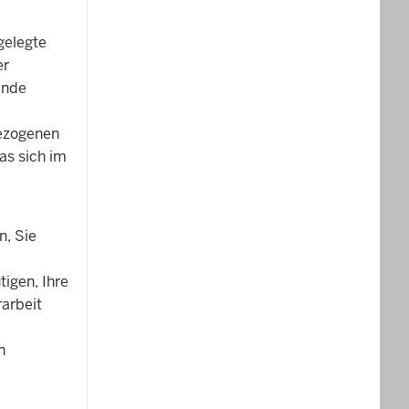
gelegte
er
ende
bezogenen
as sich im
n, Sie
tigen, Ihre
arbeit
n