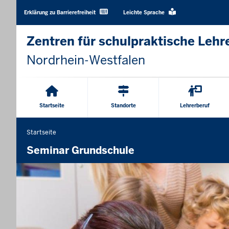
Barrierearme
Sprachen
Erklärung zu Barrierefreiheit
Leichte Sprache
Zentren für schulpraktische Lehr
Nordrhein-Westfalen
Hauptnavigation
Startseite
Standorte
Lehrerberuf
Startseite
Sie
befinden
Seminar Grundschule
sich
hier