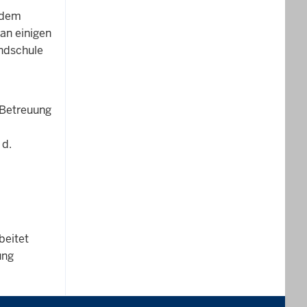
 dem
an einigen
ndschule
 Betreuung
 d.
beitet
ung