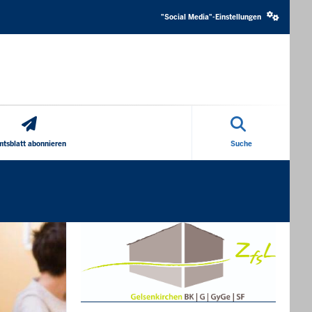
Social
media
"Social Media"-Einstellungen
settings
block
tsblatt abonnieren
Suche