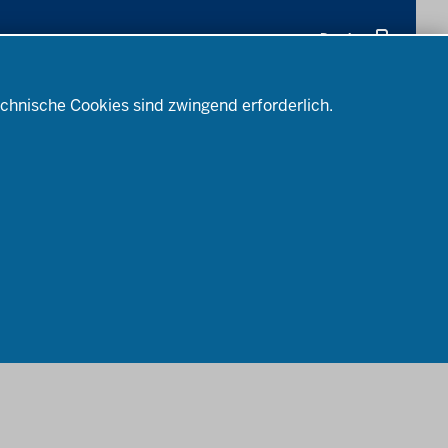
Drucken
Bewerbung
Amtsblatt
chnische Cookies sind zwingend erforderlich.
abonnieren
Impressum
Datenschutz
Barrierefreiheit