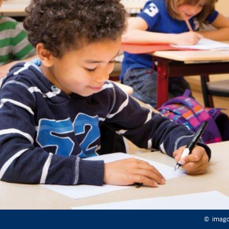
©
imag