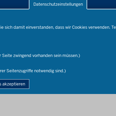
Datenschutzeinstellungen
ehrerberuf
Wege ins Lehramt
Rechtsrahmen
ie sich damit einverstanden, dass wir Cookies verwenden. Te
r Seite zwingend vorhanden sein müssen.)
rer Seitenzugriffe notwendig sind.)
ordrhein-Westfalen
Fußzeile
s akzeptieren