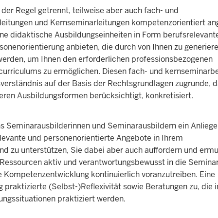
 der Regel getrennt, teilweise aber auch fach- und
hleitungen und Kernseminarleitungen kompetenzorientiert an
e didaktische Ausbildungseinheiten in Form berufsrelevant
sonenorientierung anbieten, die durch von Ihnen zu generier
werden, um Ihnen den erforderlichen professionsbezogenen
urriculums zu ermöglichen. Diesen fach- und kernseminar
verständnis auf der Basis der Rechtsgrundlagen zugrunde, d
ren Ausbildungsformen berücksichtigt, konkretisiert.
s Seminarausbilderinnen und Seminarausbildern ein Anliege
levante und personenorientierte Angebote in Ihrem
nd zu unterstützen, Sie dabei aber auch auffordern und ermu
Ressourcen aktiv und verantwortungsbewusst in die Seminar
 Kompetenzentwicklung kontinuierlich voranzutreiben. Eine
aktizierte (Selbst-)Reflexivität sowie Beratungen zu, die i
ngssituationen praktiziert werden.