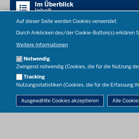
Im Überblick
Inhalt
Datenschutzeinstellungen
Auf dieser Seite werden Cookies verwendet.
Startseite
Standorte
L
Durch Anklicken des/der Cookie-Button(s) erklären S
RB Arnsberg
Weitere Informationen
RB Detmold
RB Düsseldorf
Notwendig
RB Köln
Zwingend notwendig (Cookies, die für die Nutzung de
RB Münster
Tracking
Nutzungsstatistiken (Cookies, die für die Erfassung Ih
© 2026 Zentren für schulpraktische Lehrerausbildung des Landes N
Ausgewählte Cookies akzeptieren
Alle Cookie