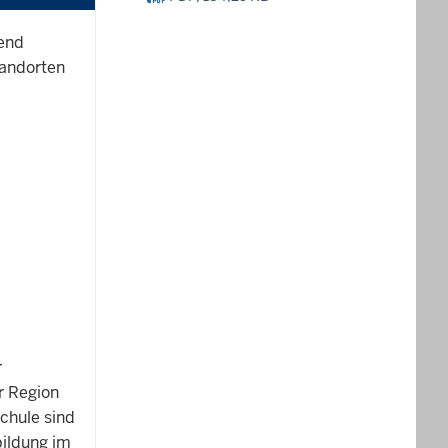
end
tandorten
r
r Region
chule sind
bildung im