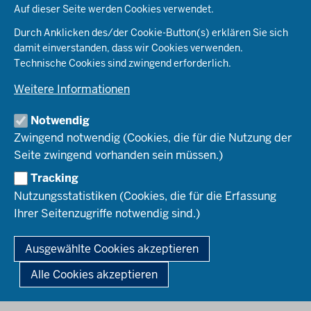
Auf dieser Seite werden Cookies verwendet.
RB Arnsberg
Lehrerberuf
RB Detmold
Durch Anklicken des/der Cookie-Button(s) erklären Sie sich
RB Düsseldorf
damit einverstanden, dass wir Cookies verwenden.
Wege ins Lehramt
RB Köln
Technische Cookies sind zwingend erforderlich.
RB Münster
Weitere Informationen
Rechtsrahmen
Notwendig
Bewerbung
Zwingend notwendig (Cookies, die für die Nutzung der
Seite zwingend vorhanden sein müssen.)
Amtsblatt abonnieren
Tracking
Nutzungsstatistiken (Cookies, die für die Erfassung
Ihrer Seitenzugriffe notwendig sind.)
© 2026 Zentren für schulpraktische Lehrerausbildung des Landes
Nordrhein-Westfalen
Ausgewählte Cookies akzeptieren
Fußzeile
Impressum
Datenschutz
Barrierefreiheit
Alle Cookies akzeptieren