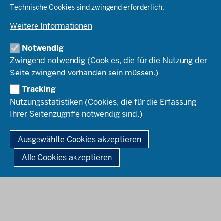
Wege ins Lehramt
RB Köln
Technische Cookies sind zwingend erforderlich.
RB Münster
Weitere Informationen
Rechtsrahmen
Notwendig
Bewerbung
Zwingend notwendig (Cookies, die für die Nutzung der
Seite zwingend vorhanden sein müssen.)
Amtsblatt abonnieren
Tracking
Nutzungsstatistiken (Cookies, die für die Erfassung
Ihrer Seitenzugriffe notwendig sind.)
© 2026 Zentren für schulpraktische Lehrerausbildung des Landes
Nordrhein-Westfalen
Ausgewählte Cookies akzeptieren
Fußzeile
Impressum
Datenschutz
Barrierefreiheit
Alle Cookies akzeptieren