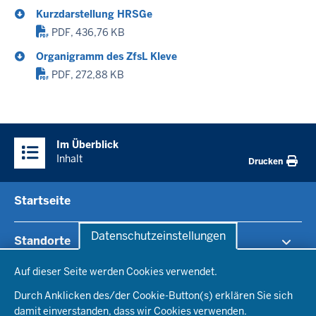
Kurzdarstellung HRSGe
PDF, 436,76 KB
Organigramm des ZfsL Kleve
PDF, 272,88 KB
Im Überblick
Inhalt
Drucken
Startseite
Datenschutzeinstellungen
Standorte
Datenschutzeinstellungen
Auf dieser Seite werden Cookies verwendet.
RB Arnsberg
Lehrerberuf
RB Detmold
Durch Anklicken des/der Cookie-Button(s) erklären Sie sich
RB Düsseldorf
damit einverstanden, dass wir Cookies verwenden.