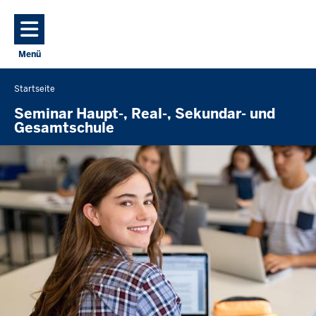
Direkt zum Inhalt
Menü
Navigation aktivieren/deaktivieren: Hauptmenü
Startseite
Sie
befinden
Seminar Haupt-, Real-, Sekundar- und
Gesamtschule
sich
hier