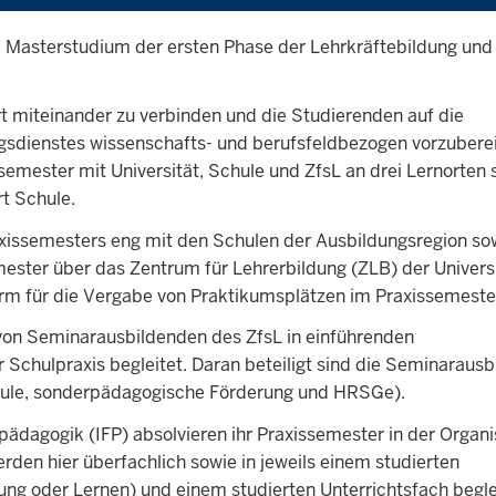
m Masterstudium der ersten Phase der Lehrkräftebildung und
ert miteinander zu verbinden und die Studierenden auf die
gsdienstes wissenschafts- und berufsfeldbezogen vorzuberei
emester mit Universität, Schule und ZfsL an drei Lernorten s
rt Schule.
issemesters eng mit den Schulen der Ausbildungsregion so
emester über das Zentrum für Lehrerbildung (ZLB) der Univers
form für die Vergabe von Praktikumsplätzen im Praxissemest
von Seminarausbildenden des ZfsL in einführenden
 Schulpraxis begleitet. Daran beteiligt sind die Seminaraus
chule, sonderpädagogische Förderung und HRSGe).
ädagogik (IFP) absolvieren ihr Praxissemester in der Organi
den hier überfachlich sowie in jeweils einem studierten
ng oder Lernen) und einem studierten Unterrichtsfach begle