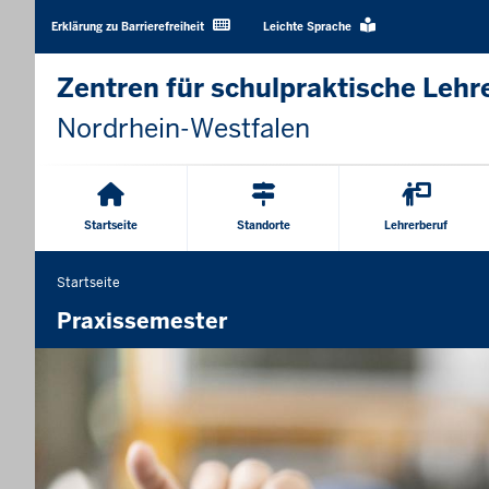
Barrierearme
Sprachen
Erklärung zu Barrierefreiheit
Leichte Sprache
Zentren für schulpraktische Lehr
Nordrhein-Westfalen
Hauptnavigation
Startseite
Standorte
Lehrerberuf
Startseite
Sie
befinden
Praxissemester
sich
hier