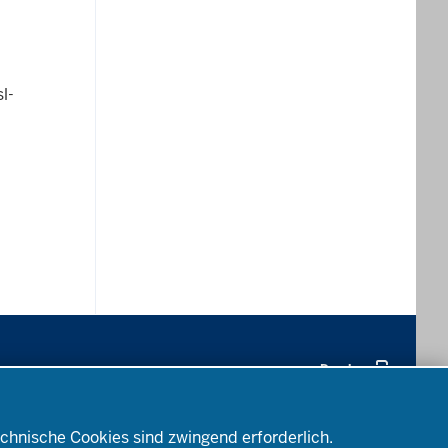
l-
Drucken
Bewerbung
Amtsblatt
chnische Cookies sind zwingend erforderlich.