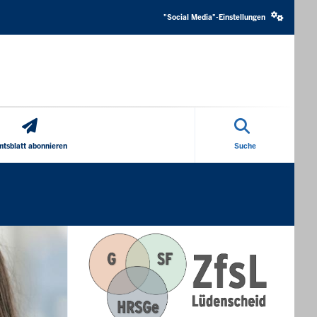
Social
media
"Social Media"-Einstellungen
settings
block
tsblatt abonnieren
Suche