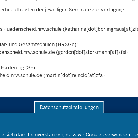
erbeauftragten der jeweiligen Seminare zur Verfügung:
fsl-luedenscheid.nrw.schule
(katharina[dot]borlinghaus[at]zfs
ndar- und Gesamtschulen (HRSGe):
edenscheid.nrw.schule.de
(gordon[dot]storkmann[at]zfsl-
Förderung (SF):
heid.nrw.schule.de
(martin[dot]reinold[at]zfsl-
Datenschutzeinstellungen
ehrerberuf
Wege ins Lehramt
Rechtsrahmen
ie sich damit einverstanden, dass wir Cookies verwenden. Te