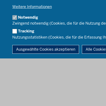
RB Arnsberg
Weitere Informationen
RB Detmold
RB Düsseldorf
Notwendig
RB Köln
Zwingend notwendig (Cookies, die für die Nutzung de
RB Münster
Tracking
Nutzungsstatistiken (Cookies, die für die Erfassung Ih
© 2026 Zentren für schulpraktische Lehrerausbildung des Landes N
Ausgewählte Cookies akzeptieren
Alle Cookie