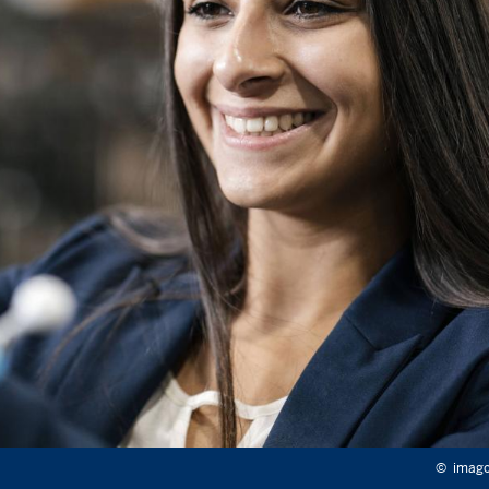
©
imag