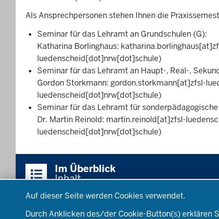
Als Ansprechpersonen stehen Ihnen die Praxissemest
Seminar für das Lehramt an Grundschulen (G):
Katharina Borlinghaus:
katharina.borlinghaus
[at]
z
luedenscheid[dot]nrw[dot]schule)
Seminar für das Lehramt an Haupt-, Real-, Seku
Gordon Storkmann:
gordon.storkmann
[at]
zfsl-lu
luedenscheid[dot]nrw[dot]schule)
Seminar für das Lehramt für sonderpädagogische 
Dr. Martin Reinold:
martin.reinold
[at]
zfsl-luedensc
luedenscheid[dot]nrw[dot]schule)
Im Überblick
Inhalt
Datenschutzeinstellungen
Auf dieser Seite werden Cookies verwendet.
Startseite
Standorte
L
Durch Anklicken des/der Cookie-Button(s) erklären S