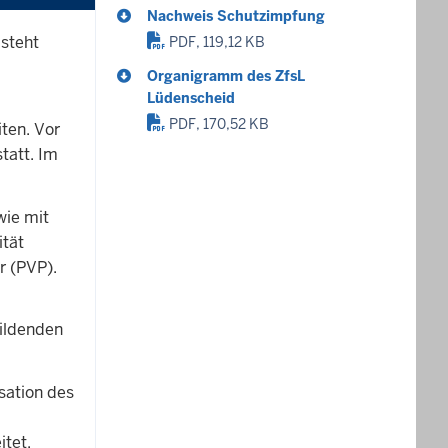
Nachweis Schutzimpfung
 steht
PDF, 119,12 KB
Organigramm des ZfsL
Lüdenscheid
PDF, 170,52 KB
ten. Vor
tatt. Im
wie mit
ität
er (PVP).
bildenden
sation des
itet.