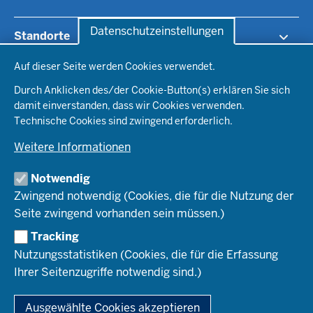
Datenschutzeinstellungen
Standorte
Datenschutzeinstellungen
Auf dieser Seite werden Cookies verwendet.
RB Arnsberg
Lehrerberuf
RB Detmold
Durch Anklicken des/der Cookie-Button(s) erklären Sie sich
RB Düsseldorf
damit einverstanden, dass wir Cookies verwenden.
Wege ins Lehramt
RB Köln
Technische Cookies sind zwingend erforderlich.
RB Münster
Weitere Informationen
Rechtsrahmen
Notwendig
Bewerbung
Zwingend notwendig (Cookies, die für die Nutzung der
Seite zwingend vorhanden sein müssen.)
Amtsblatt abonnieren
Tracking
Nutzungsstatistiken (Cookies, die für die Erfassung
Ihrer Seitenzugriffe notwendig sind.)
© 2026 Zentren für schulpraktische Lehrerausbildung des Landes
Nordrhein-Westfalen
Ausgewählte Cookies akzeptieren
Fußzeile
Impressum
Datenschutz
Barrierefreiheit