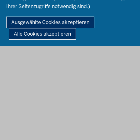
Ihrer Seitenzugriffe notwendig sind.)
© 2026 Zentren für schulpraktische Lehrerausbildung des Landes
Nordrhein-Westfalen
Ausgewählte Cookies akzeptieren
Fußzeile
Impressum
Datenschutz
Barrierefreiheit
Alle Cookies akzeptieren