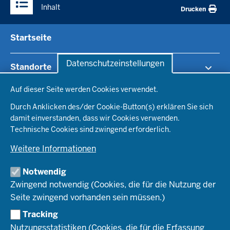
Inhalt
Drucken
Startseite
Datenschutzeinstellungen
Standorte
Datenschutzeinstellungen
Auf dieser Seite werden Cookies verwendet.
RB Arnsberg
Lehrerberuf
RB Detmold
Durch Anklicken des/der Cookie-Button(s) erklären Sie sich
RB Düsseldorf
damit einverstanden, dass wir Cookies verwenden.
Wege ins Lehramt
RB Köln
Technische Cookies sind zwingend erforderlich.
RB Münster
Weitere Informationen
Rechtsrahmen
Notwendig
Bewerbung
Zwingend notwendig (Cookies, die für die Nutzung der
Seite zwingend vorhanden sein müssen.)
Amtsblatt abonnieren
Tracking
Nutzungsstatistiken (Cookies, die für die Erfassung